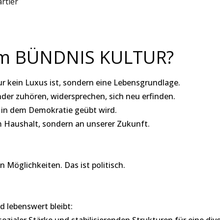
artier
eim BÜNDNIS KULTUR?
r kein Luxus ist, sondern eine Lebensgrundlage.
der zuhören, widersprechen, sich neu erfinden.
m, in dem Demokratie geübt wird.
m Haushalt, sondern an unserer Zukunft.
öglichkeiten. Das ist politisch.
d lebenswert bleibt:
ozialer Stärke und stabilisierenden Strukturen für eine di